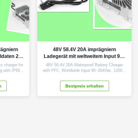
rägniern
48V 58.4V 20A imprägniern
ldaten 2
Ladegerät mit weltweitem Input 90 |
264Vac 1200W PFC
y charger for
48V 58.4V 20A Waterproof Battery Charger
ng with IP65
with PFC, Worldwide Input 90~264Vac, 1200W
led waterproof
Power, SMPS and High Frequency Waterproof
harging boats,
/ water - resist 48V20A LiFePO4 battery
n
Bestpreis erhalten
voltage is
charger with IP65 rate is designed for lithium or
 to protect
lead acid (AGM, sealed) battery powered
 ...
electric cars or boat appliecation, input ...