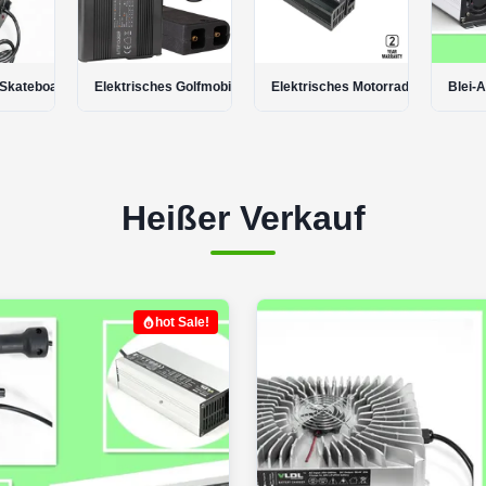
 Golfmobil-Ladegerät
Elektrisches Motorrad-Ladegerät
Blei-Akku-Ladegerät
AGM-B
Heißer Verkauf
hot Sale!