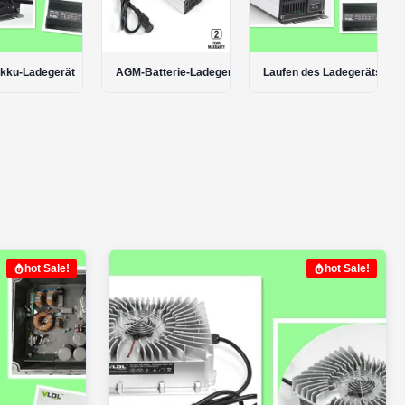
atterie-Ladegerät
Laufen des Ladegeräts
portable Ladegerät
hot Sale!
hot Sale!