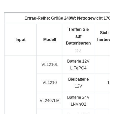
Ertrag-Reihe: Größe 240W: Nettogewicht 170×
Treffen Sie
Sich hi
auf
Input
Modell
herbewe
Batteriearten
zu
Batterie 12V
VL1210L
LiFePO4
Bleibatterie
VL1210
13.
12V
Batterie 24V
VL2407LM
Li-MnO2