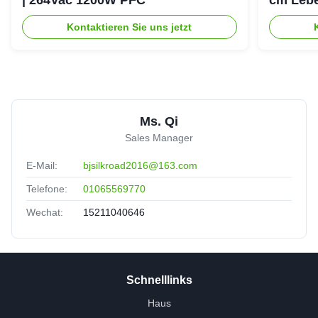
Erhaltu
Kontaktieren Sie uns jetzt
Ms. Qi
Sales Manager
E-Mail:
bjsilkroad2016@163.com
Telefone:
01065569770
Wechat:
15211040646
Schnelllinks
Haus