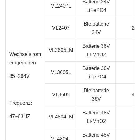
Batterie 24V
VL2407L
LiFePO4
Bleibatterie
VL2407
27.
24V
Batterie 36V
VL3605LM
Wechselstrom
Li-MnO2
eingegeben:
Batterie 36V
VL3605L
85~264V
LiFePO4
Bleibatterie
VL3605
41.
36V
Frequenz:
Batterie 48V
47~63HZ
VL4804LM
Li-MnO2
Batterie 48V
VL4804L