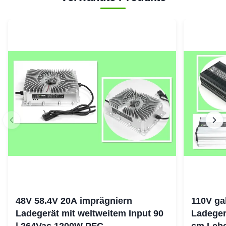
48V 58.4V 20A imprägniern
110V ga
Ladegerät mit weltweitem Input 90
Ladeger
| 264Vac 1200W PFC
cm Lebe