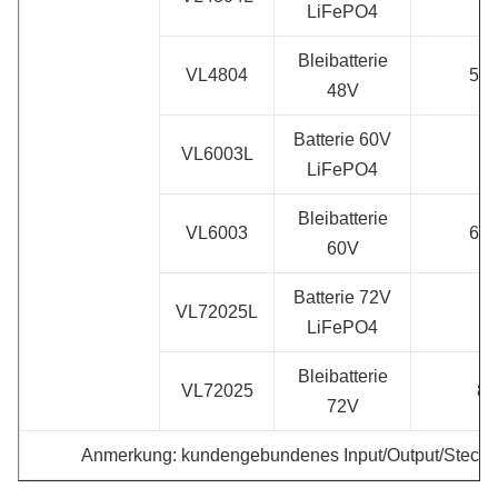
LiFePO4
Bleibatterie
VL4804
55.
48V
Batterie 60V
VL6003L
LiFePO4
Bleibatterie
VL6003
67.
60V
Batterie 72V
VL72025L
LiFePO4
Bleibatterie
VL72025
81
72V
Anmerkung: kundengebundenes Input/Output/Steckera