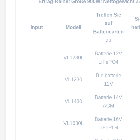
Ertrag-Reihe: Größe 900W: Nettogewicht 
Treffen Sie
Si
auf
Input
Modell
he
Batteriearten
zu
Batterie 12V
VL1230L
LiFePO4
Bleibatterie
VL1230
12V
Batterie 14V
VL1430
AGM
Batterie 16V
VL1630L
LiFePO4