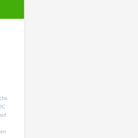
sche
VDC
auf
nen