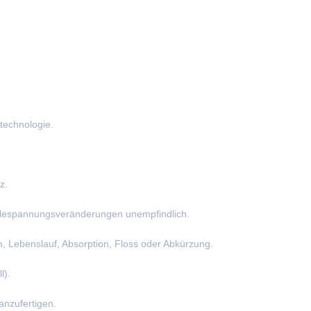
echnologie.
z.
ilespannungsveränderungen unempfindlich.
m, Lebenslauf, Absorption, Floss oder Abkürzung.
l).
anzufertigen.