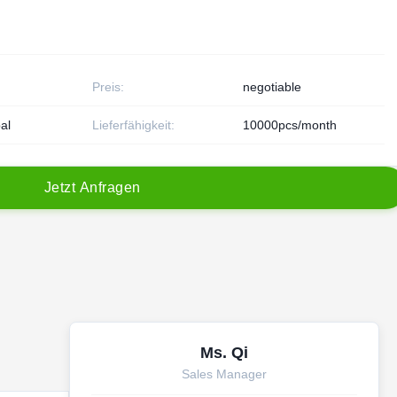
Preis:
negotiable
al
Lieferfähigkeit:
10000pcs/month
J
e
t
z
t
A
n
f
r
a
g
e
n
Ms. Qi
Sales Manager