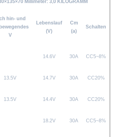
230×135×70 Millimeter: 3,0 KILOGRAMM
ch hin- und
Lebenslauf
Cm
rbewegendes
Schalten
(V)
(a)
V
14.6V
30A
CC5~8%
13.5V
14.7V
30A
CC20%
13.5V
14.4V
30A
CC20%
18.2V
30A
CC5~8%