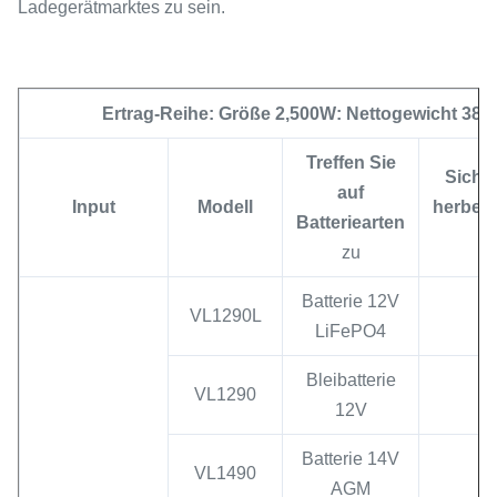
Ladegerätmarktes zu sein.
Ertrag-Reihe: Größe 2,500W: Nettogewicht 38
Treffen Sie
Sich h
auf
Input
Modell
herbew
Batteriearten
zu
Batterie 12V
VL1290L
LiFePO4
Bleibatterie
VL1290
13
12V
Batterie 14V
VL1490
13
AGM