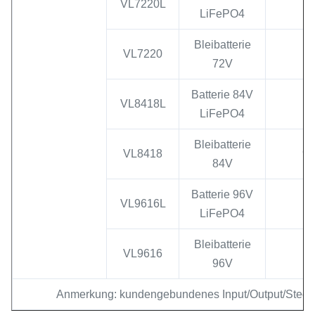
VL7220L
LiFePO4
Bleibatterie
VL7220
8
72V
Batterie 84V
VL8418L
LiFePO4
Bleibatterie
VL8418
94
84V
Batterie 96V
VL9616L
LiFePO4
Bleibatterie
VL9616
1
96V
Anmerkung: kundengebundenes Input/Output/Stecker