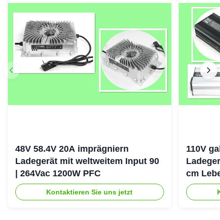
48V 58.4V 20A imprägniern
110V ga
Ladegerät mit weltweitem Input 90
Ladeger
| 264Vac 1200W PFC
cm Lebe
Erhaltu
Kontaktieren Sie uns jetzt