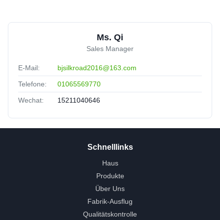
Ms. Qi
Sales Manager
E-Mail:
bjsilkroad2016@163.com
Telefone:
01065569770
Wechat:
15211040646
Schnelllinks
Haus
Produkte
Über Uns
Fabrik-Ausflug
Qualitätskontrolle