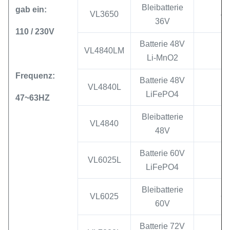
Bleibatterie
gab ein:
VL3650
41
36V
110 / 230V
Batterie 48V
VL4840LM
Li-MnO2
Frequenz:
Batterie 48V
VL4840L
LiFePO4
47~63HZ
Bleibatterie
VL4840
55
48V
Batterie 60V
VL6025L
LiFePO4
Bleibatterie
VL6025
67
60V
Batterie 72V