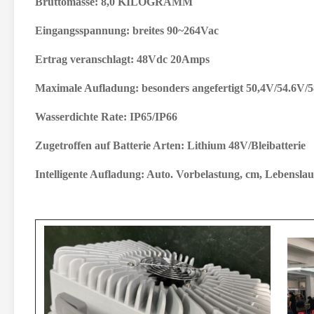
Bruttomasse:
8,0 KILOGRAMM
Eingangsspannung:
breites 90~264Vac
Ertrag veranschlagt:
48Vdc 20Amps
Maximale Aufladung:
besonders angefertigt 50,4
V/54.6V/5
Wasserdichte Rate:
IP65/IP66
Zugetroffen auf Batterie Arten:
Lithium 48V/Bleibatterie
Intelligente Aufladung:
Auto. Vorbelastung,
cm, Lebenslau