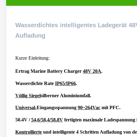
Wasserdichtes intelligentes Ladegerät 48
Aufladung
Kurze Einleitung:
Ertrag Marine Battery Charger
48V 20A
.
Wasserdichte Rate
IP65/IP66
.
Völlig Siegel
silberner Aluminiumfall.
Universal-
Eingangsspannung
90~264Vac
mit
PFC
.
50.4V /
54,6/58,4/58.8V
fertigten maximale Ladespannung f
Kontrollierte
und intelligente 4 Schritten Aufladung von de