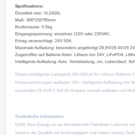
Spcifications:
Einzelteil nein:
VL2450L
Maß:
300*150*90mm.
Bruttomasse:
5.5kg.
Eingangsspannung: einzelnes 110V oder 230
VAC.
Ertrag veranschlagt:
24V 50A.
Maximale Aufladung: besonders angefertigt 28,8
V/29.4V/29.2V
Zugetroffen auf Batterie Arten:
Lithium-Ion 24V, LiFePO4, LiMn
Intelligente Aufladung:
Auto. Vorbelastung, cm, Lebenslauf, S
Dieses intelligente Ladegerät 24V 50A ist für Lithium-Batteri
Körperverletzungen aufladen 24V. Intelligente Aufladung mit 
maximalen 29,4/29,2 Volt 50 Ampere schnell aufladen und Mult
Zusätzliche Information
DANL New Energy ist ein Hersteller/die Fabrik/der Lieferant mi
steuern die Qualität mit hochrangigem und haben unsere Techno