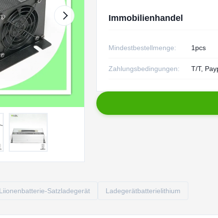
Immobilienhandel
Mindestbestellmenge:
1pcs
Zahlungsbedingungen:
T/T, Pay
Liionenbatterie-Satzladegerät
Ladegerätbatterielithium