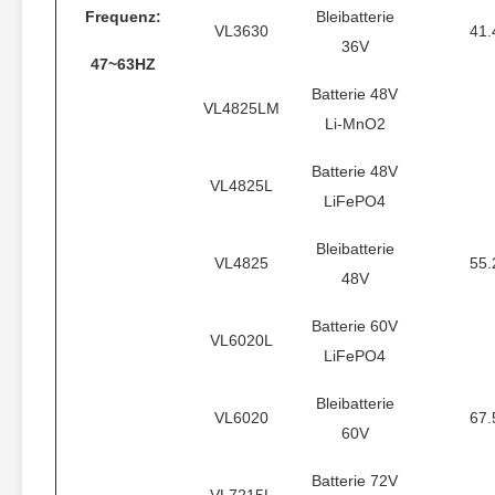
Frequenz:
Bleibatterie
VL3630
41.
36V
47~63HZ
Batterie 48V
VL4825LM
Li-MnO2
Batterie 48V
VL4825L
LiFePO4
Bleibatterie
VL4825
55.
48V
Batterie 60V
VL6020L
LiFePO4
Bleibatterie
VL6020
67.
60V
Batterie 72V