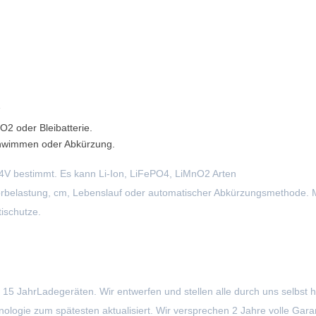
O2 oder Bleibatterie.
chwimmen oder Abkürzung.
e 24V bestimmt. Es kann Li-Ion, LiFePO4, LiMnO2 Arten
Vorbelastung, cm, Lebenslauf oder automatischer Abkürzungsmethode. M
ischutze.
t 15 JahrLadegeräten. Wir entwerfen und stellen alle durch uns selbst h
logie zum spätesten aktualisiert. Wir versprechen 2 Jahre volle Garan