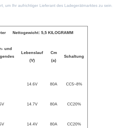
rt, um Ihr aufrichtiger Lieferant des Ladegerätmarktes zu sein.
meter Nettogewicht: 5,5 KILOGRAMM
n- und
Lebenslauf
Cm
gendes
Schaltung
(V)
(a)
14.6V
80A
CC5~8%
5V
14.7V
80A
CC20%
5V
14.4V
80A
CC20%