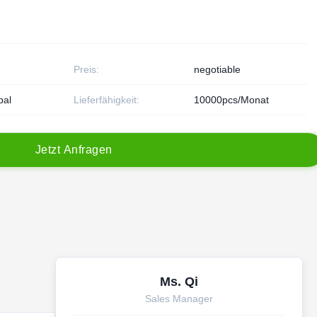
Preis:
negotiable
pal
Lieferfähigkeit:
10000pcs/Monat
J
e
t
z
t
A
n
f
r
a
g
e
n
Ms. Qi
Sales Manager