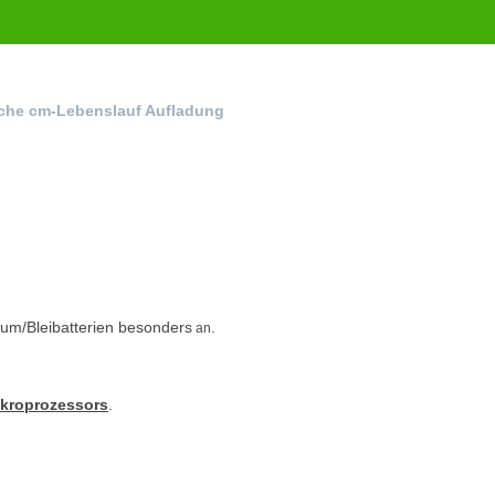
ische cm-Lebenslauf Aufladung
ium/Bleibatterien besonders
.
an
kroprozessors
.