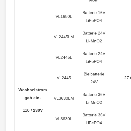
AGM
Batterie 16V
VL1680L
LiFePO4
Batterie 24V
VL2445LM
Li-MnO2
Batterie 24V
VL2445L
LiFePO4
Bleibatterie
VL2445
27.
24V
Wechselstrom
Batterie 36V
gab ein:
VL3630LM
Li-MnO2
110 / 230V
Batterie 36V
VL3630L
LiFePO4