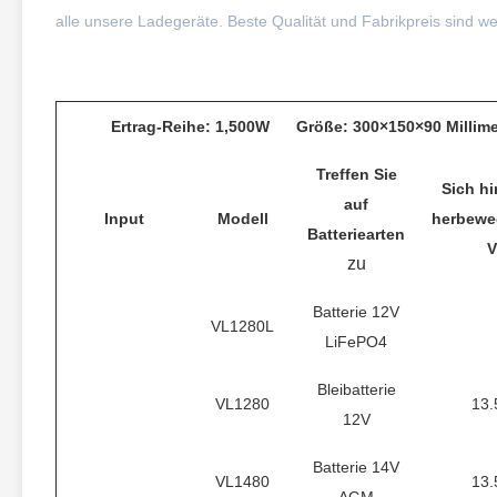
alle unsere Ladegeräte. Beste Qualität und Fabrikpreis sind we
Ertrag-Reihe: 1,500W Größe: 300×150×90 Milli
Treffen Sie
Sich hi
auf
Input
Modell
herbewe
Batteriearten
V
zu
Batterie 12V
VL1280L
LiFePO4
Bleibatterie
VL1280
13.
12V
Batterie 14V
VL1480
13.