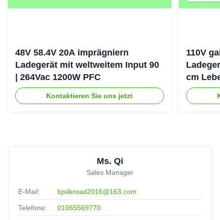
48V 58.4V 20A imprägniern
110V ga
Ladegerät mit weltweitem Input 90
Ladeger
| 264Vac 1200W PFC
cm Lebe
Erhaltu
Kontaktieren Sie uns jetzt
Ms. Qi
Sales Manager
E-Mail:
bjsilkroad2016@163.com
Telefone:
01065569770