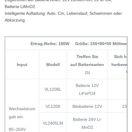
Batterie LiMnO2.
Intelligente Aufladung:
Auto. Cm, Lebenslauf, Schwimmen oder
Abkürzung.
Ertrag-Reihe: 180W Größe: 155×90×50 Millimet
Treffen Sie
Sich hin
Input
Modell
auf Batteriearten
herbeweg
zu
V
Batterie 12V
VL1208L
LiFePO4
VL1208
Bleibatterie 12V
13.5
Wechselstrom
gab ein:
Batterie 24V Li-
VL2405LM
MnO2
85~264V