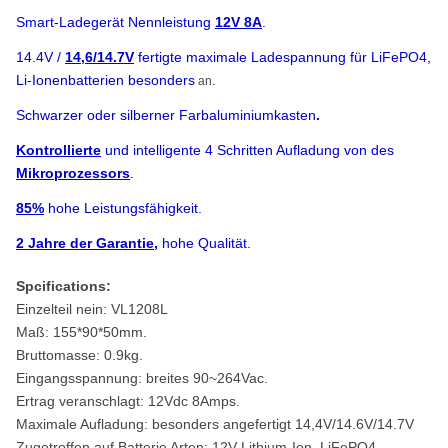
Smart-
Ladegerät Nennleistung
12V 8A
.
14.4V /
14,6/14.7V
fertigte maximale Ladespannung für LiFePO4,
Li-Ionenbatterien besonders
.
an
Schwarzer oder silberner Farbaluminiumkasten
.
Kontrollierte
und
intelligente 4 Schritten Aufladung von des
Mikroprozessors
.
85%
hohe Leistungsfähigkeit.
2 Jahre der Garantie
,
hohe Qualität.
Spcifications:
Einzelteil nein:
VL1208L
Maß:
155*90*50mm.
Bruttomasse:
0.9kg.
Eingangsspannung:
breites 90~264Vac.
Ertrag veranschlagt:
12Vdc 8Amps.
Maximale Aufladung: besonders angefertigt 14,4
V/14.6V/14.7V
Zugetroffen auf Batterie Arten:
12V Lithium-Ion, LiFePO4,