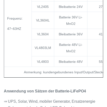
VL2405
Bleibatterie 24V
27.6
Batterie 36V Li-
Frequenz:
VL3604L
MnO2
47~63HZ
VL3604
Bleibatterie 36V
41.4
Batterie 48V Li-
VL4803LM
MnO2
VL4803
Bleibatterie 48V
55.2
Anmerkung: kundengebundenes Input/Output/Steckerart
Anwendung von Sätzen der Batterie-LiFePO4
⇒ UPS, Solar, Wind, mobiler Generator, Ersatzenergie