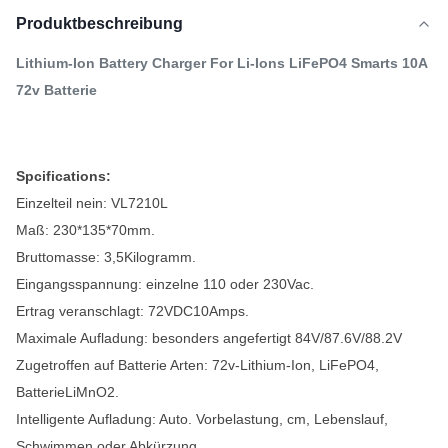
Produktbeschreibung
Lithium-Ion Battery Charger For Li-Ions LiFePO4 Smarts 10A
72v Batterie
Spcifications:
Einzelteil nein:
VL7210L
Maß:
230*135*70mm.
Bruttomasse: 3,5
Kilogramm.
Eingangsspannung: einzelne
110 oder 230Vac.
Ertrag veranschlagt: 72
VDC10Amps.
Maximale Aufladung: besonders angefertigt 84
V/87.6V/88.2V
Zugetroffen auf Batterie Arten: 72
v-Lithium-Ion, LiFePO4,
BatterieLiMnO2.
Intelligente Aufladung:
Auto. Vorbelastung, cm, Lebenslauf,
Schwimmen oder Abkürzung.