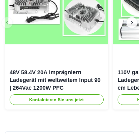
48V 58.4V 20A imprägniern
110V ga
Ladegerät mit weltweitem Input 90
Ladeger
| 264Vac 1200W PFC
cm Lebe
Erhaltu
Kontaktieren Sie uns jetzt