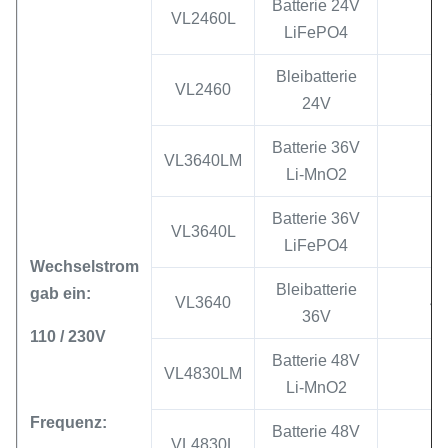
Batterie 24V
VL2460L
LiFePO4
Bleibatterie
VL2460
27
24V
Batterie 36V
VL3640LM
Li-MnO2
Batterie 36V
VL3640L
LiFePO4
Wechselstrom
Bleibatterie
gab ein:
VL3640
41
36V
110 / 230V
Batterie 48V
VL4830LM
Li-MnO2
Frequenz:
Batterie 48V
VL4830L