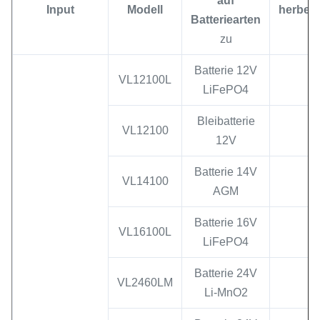
auf
Input
Modell
herbew
Batteriearten
zu
Batterie 12V
VL12100L
LiFePO4
Bleibatterie
VL12100
13
12V
Batterie 14V
VL14100
13
AGM
Batterie 16V
VL16100L
LiFePO4
Batterie 24V
VL2460LM
Li-MnO2