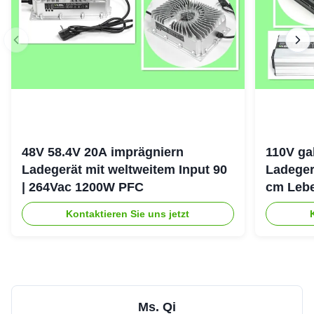
48V 58.4V 20A imprägniern
110V ga
Ladegerät mit weltweitem Input 90
Ladeger
| 264Vac 1200W PFC
cm Lebe
Erhaltu
Kontaktieren Sie uns jetzt
Ms. Qi