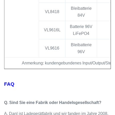
Bleibatterie
VL8418
94
84V
Batterie 96V
VL9616L
LiFePO4
Bleibatterie
VL9616
1
96V
Anmerkung: kundengebundenes Input/Output/Stecker
FAQ
Q. Sind Sie eine Fabrik oder Handelsgesellschaft?
A. Danl ist Ladegerätfabrik und wir fanden im Jahre 2008.