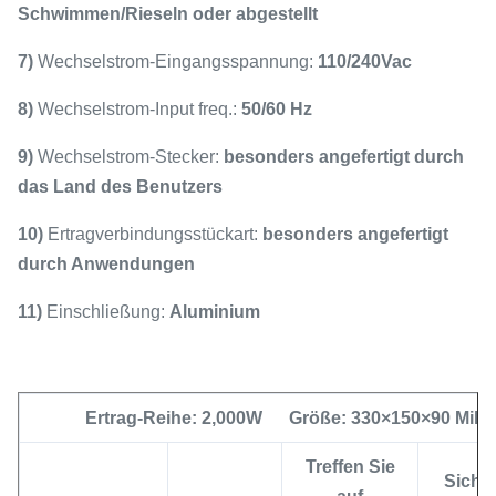
Schwimmen/Rieseln oder abgestellt
7)
Wechselstrom-Eingangsspannung:
110/240Vac
8)
Wechselstrom-Input freq.:
50/60 Hz
9)
Wechselstrom-Stecker:
besonders angefertigt durch
das Land des Benutzers
10)
Ertragverbindungsstückart:
besonders angefertigt
durch Anwendungen
11)
Einschließung:
Aluminium
Ertrag-Reihe: 2,000W Größe: 330×150×90 Mill
Treffen Sie
Sich h