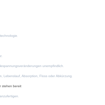
echnologie.
z.
ilespannungsveränderungen unempfindlich.
m, Lebenslauf, Absorption, Floss oder Abkürzung.
 stehen bereit
anzufertigen.