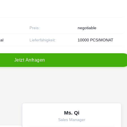
Preis:
negotiable
al
Lieferfähigkeit:
10000 PCS/MONAT
J
e
t
z
t
A
n
f
r
a
g
e
n
Ms. Qi
Sales Manager