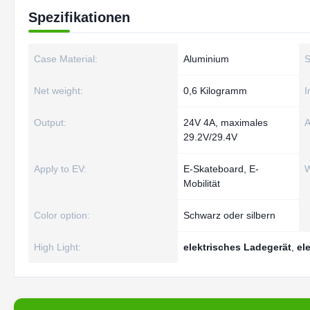
Spezifikationen
Case Material:
Aluminium
S
Net weight:
0,6 Kilogramm
I
Output:
24V 4A, maximales
A
29.2V/29.4V
Apply to EV:
E-Skateboard, E-
W
Mobilität
Color option:
Schwarz oder silbern
High Light:
elektrisches Ladegerät
,
el