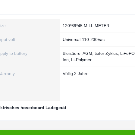
ize:
120*69*45 MILLIMETER
nput volt:
Universal-110-230Vac
pply to battery:
Bleisäure, AGM, tiefer Zyklus, LiFePO4
Ion, Li-Polymer
arranty:
Völlig 2 Jahre
ektrisches hoverboard Ladegerät