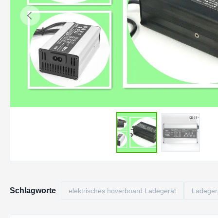
Schlagworte
elektrisches hoverboard Ladegerät
Ladegerä