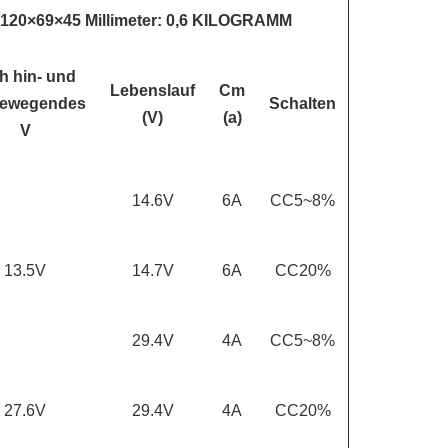
 120×69×45 Millimeter: 0,6 KILOGRAMM
h hin- und
Lebenslauf
Cm
bewegendes
Schalten
(V)
(a)
V
14.6V
6A
CC5~8%
13.5V
14.7V
6A
CC20%
29.4V
4A
CC5~8%
27.6V
29.4V
4A
CC20%