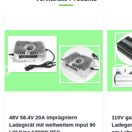
48V 58.4V 20A imprägniern
110V ga
Ladegerät mit weltweitem Input 90
Ladeger