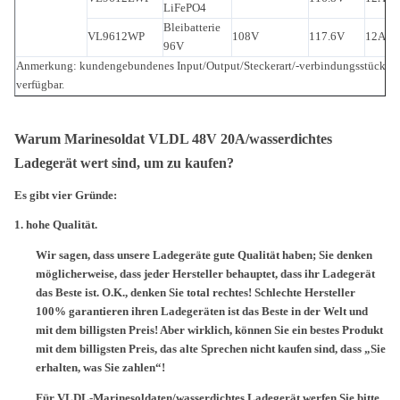
LiFePO4
Bleibatterie
VL9612WP
108V
117.6V
12A
C
96V
Anmerkung: kundengebundenes Input/Output/Steckerart/-verbindungsstücke s
verfügbar.
Warum Marinesoldat VLDL 48V 20A/wasserdichtes
Ladegerät wert sind, um zu kaufen?
Es gibt vier Gründe:
1.
hohe Qualität.
Wir sagen, dass unsere Ladegeräte gute Qualität haben; Sie denken
möglicherweise, dass jeder Hersteller behauptet, dass ihr Ladegerät
das Beste ist. O.K., denken Sie total rechtes! Schlechte Hersteller
100% garantieren ihren Ladegeräten ist das Beste in der Welt und
mit dem billigsten Preis! Aber wirklich, können Sie ein bestes Produkt
mit dem billigsten Preis, das alte Sprechen nicht kaufen sind, dass „Sie
erhalten, was Sie zahlen“!
Für VLDL-Marinesoldaten/wasserdichtes Ladegerät werfen Sie bitte