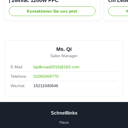
| 264Vac 1200W PFC
cm Lebe
Erhaltu
Kontaktieren Sie uns jetzt
Ms. Qi
Sales Manager
E-Mail:
bjsilkroad2016@163.com
Telefone:
01065569770
Wechat:
15211040646
Schnelllinks
Haus