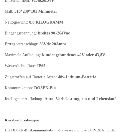
Einzelteil nein:
VL4820LWP
Maß:
310*230*101 Millimeter
Nettogewicht:
8,0 KILOGRAMM
Eingangsspannung:
breites 90~264Vac
Ertrag veranschlagt:
36Vdc 20Amps
Maximale Aufladung:
kundengebundenes 42V oder 43,8V
Wasserdichte Rate:
IP65
Zugetroffen auf Batterie Arten:
48
v-
Lithium-Batterie
Kommunikation:
DOSEN-Bus
Intelligente Aufladung:
Auto. Vorbelastung, cm und Lebenslauf
Kurzbeschreibungen:
Die DOSEN-Buskommunikation, die wasserdicht ist,/48V 20A mit der