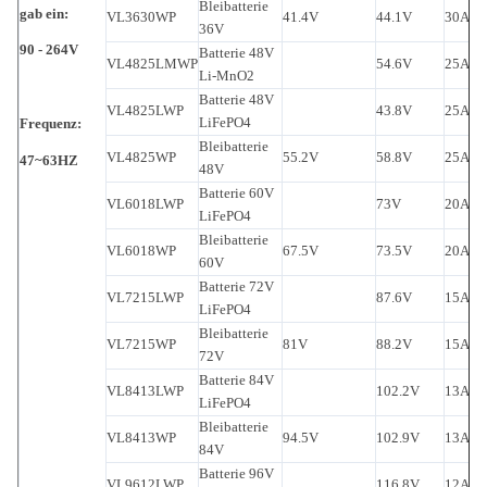
Bleibatterie
gab ein:
VL3630WP
41.4V
44.1V
30A
C
36V
90 - 264V
Batterie 48V
VL4825LMWP
54.6V
25A
C
Li-MnO2
Batterie 48V
VL4825LWP
43.8V
25A
C
LiFePO4
Frequenz:
Bleibatterie
VL4825WP
55.2V
58.8V
25A
C
47~63HZ
48V
Batterie 60V
VL6018LWP
73V
20A
C
LiFePO4
Bleibatterie
VL6018WP
67.5V
73.5V
20A
C
60V
Batterie 72V
VL7215LWP
87.6V
15A
C
LiFePO4
Bleibatterie
VL7215WP
81V
88.2V
15A
C
72V
Batterie 84V
VL8413LWP
102.2V
13A
C
LiFePO4
Bleibatterie
VL8413WP
94.5V
102.9V
13A
C
84V
Batterie 96V
VL9612LWP
116.8V
12A
C