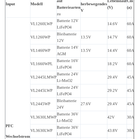
auf
Lebenslauf
Cm
Input
Modell
herbewegendes
Sc
Batteriearten
(V)
(a)
V
zu
Batterie 12V
VL1260LWP
14.6V
60A
C
LiFePO4
Bleibatterie
VL1260WP
13.5V
14.7V
60A
C
12V
Batterie 14V
VL1460WP
13.5V
14.4V
60A
C
AGM
Batterie 16V
VL1660WPL
18.2V
60A
C
LiFePO4
Batterie 24V
VL2445LMWP
29.4V
45A
C
Li-MnO2
Batterie 24V
VL2445LWP
29.2V
45A
C
LiFePO4
Bleibatterie
VL2445WP
27.6V
29.4V
45A
C
24V
Batterie 36V
VL3630LMWP
42V
30A
C
Li-MnO2
PFC
Batterie 36V
VL3630LWP
43.8V
30A
C
LiFePO4
Wechselstrom