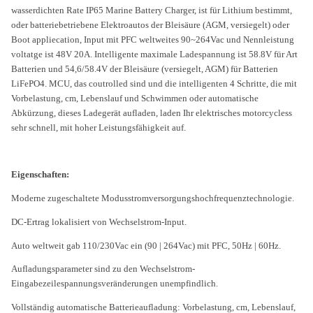
wasserdichten Rate IP65 Marine Battery Charger, ist für Lithium bestimmt,
oder batteriebetriebene Elektroautos der Bleisäure (AGM, versiegelt) oder
Boot appliecation, Input mit PFC weltweites 90~264Vac und Nennleistung
voltatge ist 48V 20A. Intelligente maximale Ladespannung ist 58.8V für Art
Batterien und 54,6/58.4V der Bleisäure (versiegelt, AGM) für Batterien
LiFePO4. MCU, das coutrolled sind und die intelligenten 4 Schritte, die mit
Vorbelastung, cm, Lebenslauf und Schwimmen oder automatische
Abkürzung, dieses Ladegerät aufladen, laden Ihr elektrisches motorcycless
sehr schnell, mit hoher Leistungsfähigkeit auf.
Eigenschaften:
Moderne zugeschaltete Modusstromversorgungshochfrequenztechnologie.
DC-Ertrag lokalisiert von Wechselstrom-Input.
Auto weltweit gab 110/230Vac ein (90 | 264Vac) mit PFC, 50Hz | 60Hz.
Aufladungsparameter sind zu den Wechselstrom-
Eingabezeilespannungsveränderungen unempfindlich.
Vollständig automatische Batterieaufladung: Vorbelastung, cm, Lebenslauf,