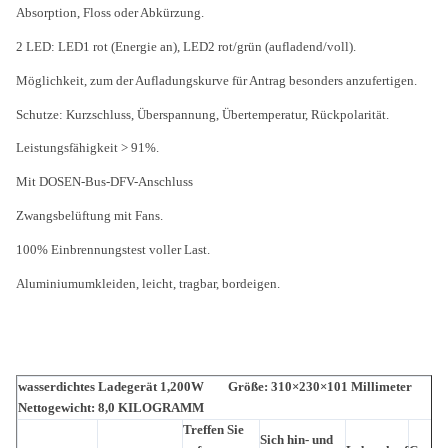
Absorption, Floss oder Abkürzung.
2 LED: LED1 rot (Energie an), LED2 rot/grün (aufladend/voll).
Möglichkeit, zum der Aufladungskurve für Antrag besonders anzufertigen.
Schutze: Kurzschluss, Überspannung, Übertemperatur, Rückpolarität.
Leistungsfähigkeit > 91%.
Mit DOSEN-Bus-DFV-Anschluss
Zwangsbelüftung mit Fans.
100% Einbrennungstest voller Last.
Aluminiumumkleiden, leicht, tragbar, bordeigen.
wasserdichtes Ladegerät 1,200W Größe: 310×230×101 Millimeter
Nettogewicht: 8,0 KILOGRAMM
Treffen Sie
Sich hin- und