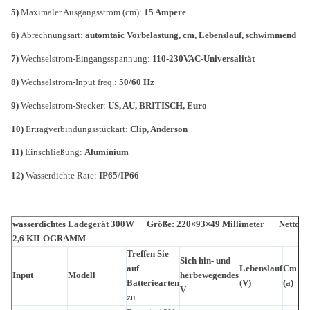
5)
Maximaler Ausgangsstrom (cm):
15 Ampere
6)
Abrechnungsart:
automtaic Vorbelastung, cm, Lebenslauf, schwimmend
7)
Wechselstrom-Eingangsspannung:
110-230VAC-Universalität
8)
Wechselstrom-Input freq.:
50/60 Hz
9)
Wechselstrom-Stecker:
US, AU, BRITISCH, Euro
10)
Ertragverbindungsstückart:
Clip, Anderson
11)
Einschließung:
Aluminium
12)
Wasserdichte Rate:
IP65/IP66
wasserdichtes Ladegerät 300W Größe: 220×93×49 Millimeter Nettogew
2,6 KILOGRAMM
Treffen Sie
Sich hin- und
auf
Lebenslauf
Cm
Input
Modell
herbewegendes
Sc
Batteriearten
(V)
(a)
V
zu