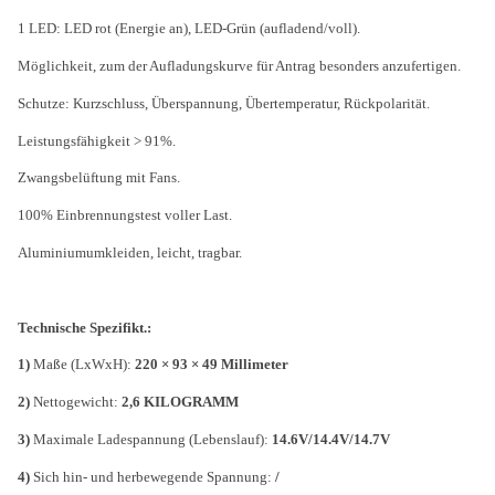
1 LED: LED rot (Energie an), LED-Grün (aufladend/voll).
Möglichkeit, zum der Aufladungskurve für Antrag besonders anzufertigen.
Schutze: Kurzschluss, Überspannung, Übertemperatur, Rückpolarität.
Leistungsfähigkeit > 91%.
Zwangsbelüftung mit Fans.
100% Einbrennungstest voller Last.
Aluminiumumkleiden, leicht, tragbar.
Technische Spezifikt.:
1)
Maße (LxWxH):
220 × 93 × 49 Millimeter
2)
Nettogewicht:
2,6 KILOGRAMM
3)
Maximale Ladespannung (Lebenslauf):
14.6V/14.4V/14.7V
4)
Sich hin- und herbewegende Spannung:
/