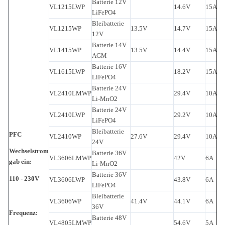
Batterie 12V
VL1215LWP
14.6V
15A
C
LiFePO4
Bleibatterie
VL1215WP
13.5V
14.7V
15A
C
12V
Batterie 14V
VL1415WP
13.5V
14.4V
15A
C
AGM
Batterie 16V
VL1615LWP
18.2V
15A
C
LiFePO4
Batterie 24V
VL2410LMWP
29.4V
10A
C
Li-MnO2
Batterie 24V
VL2410LWP
29.2V
10A
C
LiFePO4
Bleibatterie
PFC
VL2410WP
27.6V
29.4V
10A
C
24V
Wechselstrom
Batterie 36V
VL3606LMWP
42V
6A
C
gab ein:
Li-MnO2
Batterie 36V
110 - 230V
VL3606LWP
43.8V
6A
C
LiFePO4
Bleibatterie
VL3606WP
41.4V
44.1V
6A
C
36V
Frequenz:
Batterie 48V
VL4805LMWP
54.6V
5A
C