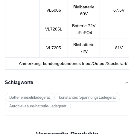
Bleibatterie
VL6006
67.5V
60V
Batterie 72V
VL7205L
LiFePO4
Bleibatterie
VL7205
81V
72V
Anmerkung: kundengebundenes Input/Output/Steckerart/-ver
Schlagworte
Batterierieselnladegerät
konstantes SpannungsLadegerät
Autoblei-säure-batterie-Ladegerät