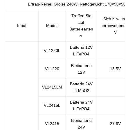
Ertrag-Reihe: Größe 240W: Nettogewicht 170×90×50 M
Treffen Sie
Sich hin- und
auf
Input
Modell
herbewegendes
Batteriearten
V
zu
Batterie 12V
VL1220L
LiFePO4
Bleibatterie
VL1220
13.5V
12V
Batterie 24V
VL2415LM
Li-MnO2
Batterie 24V
VL2415L
LiFePO4
Bleibatterie
VL2415
27.6V
24V