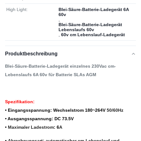
High Light:
Blei-Säure-Batterie-Ladegerät 6A
60v
,
Blei-Säure-Batterie-Ladegerät
Lebenslaufs 60v
,
60v cm Lebenslauf-Ladegerät
Produktbeschreibung
Blei-Säure-Batterie-Ladegerät einzelnes 230Vac cm-
Lebenslaufs 6A 60v für Batterie SLAs AGM
Spezifikation:
• Eingangsspannung: Wechselstrom 180~264V
50/60Hz
• Ausgangsspannung: DC 73.5V
•
Maximaler Ladestrom
: 6
A
•
Abrechnungsart: automatischer cm-Lebenslauf und