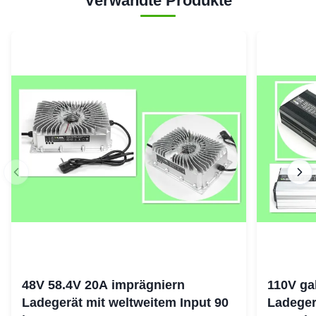
Verwandte Produkte
48V 58.4V 20A imprägniern
110V ga
Ladegerät mit weltweitem Input 90
Ladeger