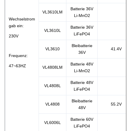
Batterie 36V
VL3610LM
Li-MnO2
Wechselstrom
gab ein:
Batterie 36V
VL3610L
LiFePO4
230V
Bleibatterie
VL3610
41.4V
36V
Frequenz:
Batterie 48V
47~63HZ
VL4808LM
Li-MnO2
Batterie 48V
VL4808L
LiFePO4
Bleibatterie
VL4808
55.2V
48V
Batterie 60V
VL6006L
LiFePO4