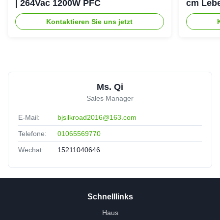
| 264Vac 1200W PFC
cm Lebe
Erhaltu
Kontaktieren Sie uns jetzt
Ms. Qi
Sales Manager
E-Mail:
bjsilkroad2016@163.com
Telefone:
01065569770
Wechat:
15211040646
Schnelllinks
Haus