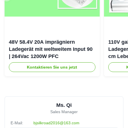
48V 58.4V 20A imprägniern
110V ga
Ladegerät mit weltweitem Input 90
Ladeger
| 264Vac 1200W PFC
cm Lebe
Erhaltu
Kontaktieren Sie uns jetzt
Ms. Qi
Sales Manager
E-Mail:
bjsilkroad2016@163.com