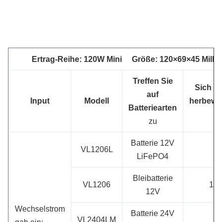
Ertrag-Reihe: 120W Mini Größe: 120×69×45 Mill
Treffen Sie
Sich hi
auf
Input
Modell
herbewe
Batteriearten
zu
Batterie 12V
VL1206L
LiFePO4
Bleibatterie
VL1206
13.
12V
Wechselstrom
Batterie 24V
VL2404LM