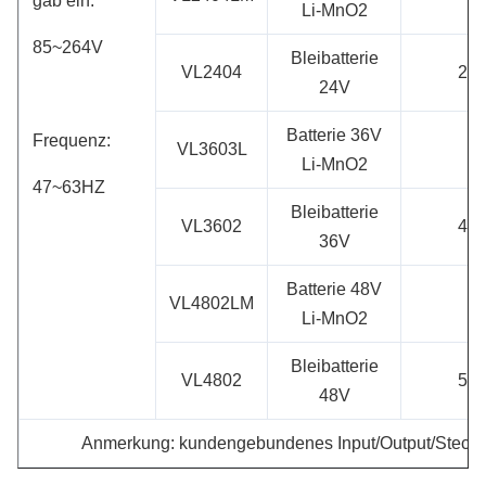
gab ein:
Li-MnO2
85~264V
Bleibatterie
VL2404
27.
24V
Batterie 36V
Frequenz:
VL3603L
Li-MnO2
47~63HZ
Bleibatterie
VL3602
41.
36V
Batterie 48V
VL4802LM
Li-MnO2
Bleibatterie
VL4802
55.
48V
Anmerkung: kundengebundenes Input/Output/Steckera